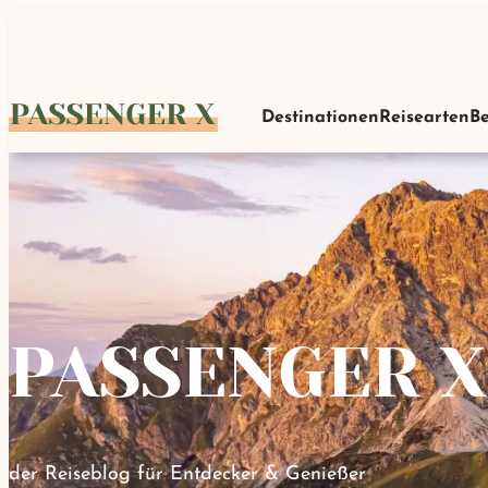
Zum
Hauptinhalt
Destinationen
Reisearten
Be
PASSENGER X
der Reiseblog für Entdecker & Genießer