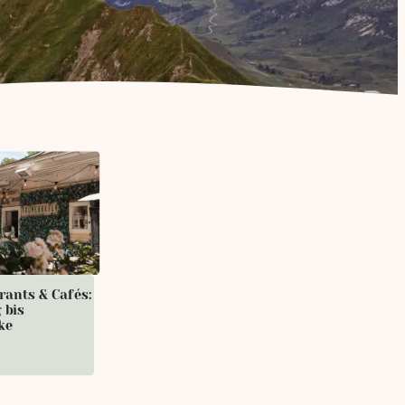
rants & Cafés:
 bis
ke