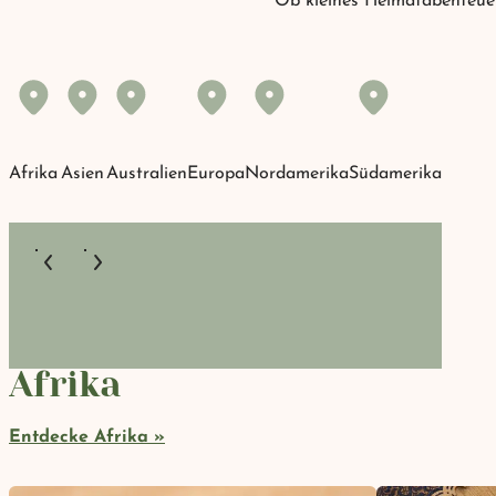
Ob kleines Heimatabenteuer 
Afrika
Asien
Australien
Europa
Nordamerika
Südamerika
Afrika
Entdecke Afrika »