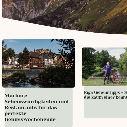
Riga Geheimtipps – 
Marburg
die kaum einer kenn
Sehenswürdigkeiten und
Restaurants für das
perfekte
Genusswochenende