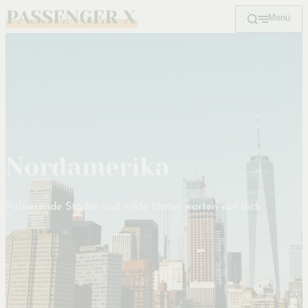
Menü
Zum
Hauptinhalt
Nordamerika
Pulsierende Städte und wilde Natur warten auf dich