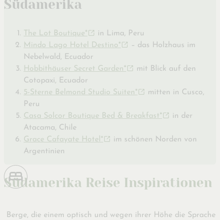
Südamerika
The Lot Boutique*
in Lima, Peru
Mindo Lago Hotel Destino*
– das Holzhaus im
Nebelwald, Ecuador
Hobbithäuser Secret Garden*
mit Blick auf den
Cotopaxi, Ecuador
5-Sterne Belmond Studio Suiten*
mitten in Cusco,
Peru
Casa Solcor Boutique Bed & Breakfast*
in der
Atacama, Chile
Grace Cafayate Hotel*
im schönen Norden von
Argentinien
Südamerika Reise Inspirationen
Berge, die einem optisch und wegen ihrer Höhe die Sprache