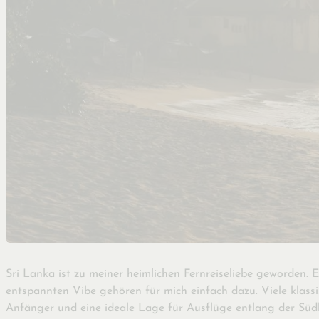
Sri Lanka ist zu meiner heimlichen Fernreiseliebe geworden. E
entspannten Vibe gehören für mich einfach dazu. Viele klas
Anfänger und eine ideale Lage für Ausflüge entlang der Südk