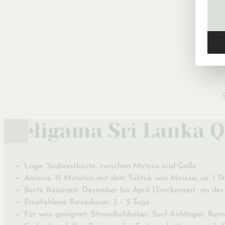
Weligama Sri Lanka Q
Lage: Südwestküste, zwischen Mirissa und Galle
Anreise: 15 Minuten mit dem Tuktuk von Mirissa, ca. 1 
Beste Reisezeit: Dezember bis April (Trockenzeit an d
Empfohlene Reisedauer: 3 – 5 Tage
Für wen geeignet: Strandliebhaber, Surf-Anfänger, Rem