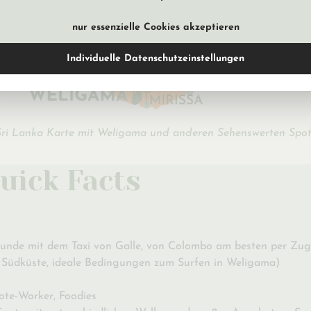
nur essenzielle Cookies akzeptieren
Individuelle Datenschutzeinstellungen
Sri Lanka Karte mit Weligama und anderen Sehenswerten Spot
uick Facts
Stunde mit dem Taxi von Galle, von Colombo am besten per Zug
er Südküste, ideale Bedingungen zum Surfen in Weligama)
ote-Worker, Foodies