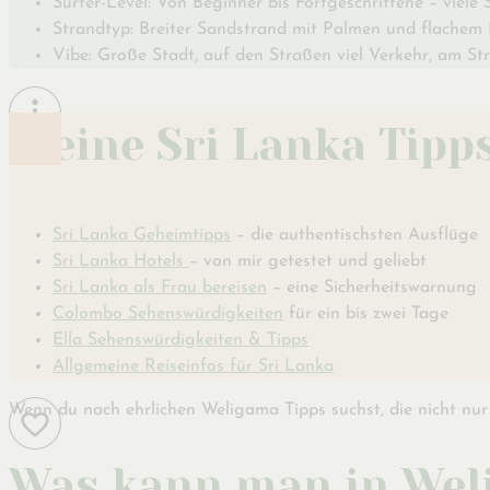
Surfer-Level: Von Beginner bis Fortgeschrittene – viel
Strandtyp: Breiter Sandstrand mit Palmen und flachem 
Vibe: Große Stadt, auf den Straßen viel Verkehr, am St
Meine Sri Lanka Tipps
Sri Lanka Geheimtipps
– die authentischsten Ausflüge
Sri Lanka Hotels
– von mir getestet und geliebt
Sri Lanka als Frau bereisen
– eine Sicherheitswarnung
Colombo Sehenswürdigkeiten
für ein bis zwei Tage
Ella Sehenswürdigkeiten & Tipps
Allgemeine Reiseinfos für Sri Lanka
Wenn du nach ehrlichen Weligama Tipps suchst, die nicht nur I
Was kann man in We