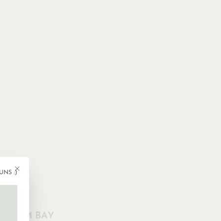
Mit diesem Button wird der Dialog geschlossen. Seine Funktionalität ist ident
UNS :)
gen