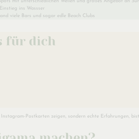
e Spots mit unterschiedlichen Wellen und großes Angebot an Su
Einstieg ins Wassser
rand viele Bars und sogar edle Beach Clubs
 für dich
nstagram-Postkarten zeigen, sondern echte Erfahrungen, bist du
ligama machen?