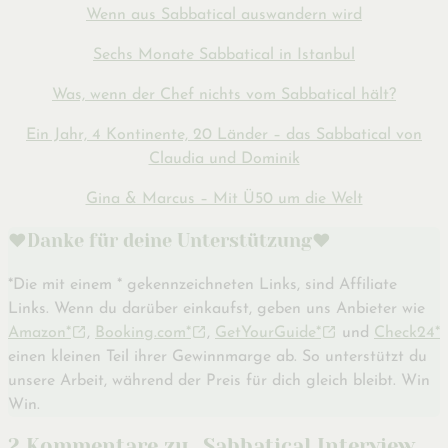
Wenn aus Sabbatical auswandern wird
Sechs Monate Sabbatical in Istanbul
Was, wenn der Chef nichts vom Sabbatical hält?
Ein Jahr, 4 Kontinente, 20 Länder – das Sabbatical von
Claudia und Dominik
Gina & Marcus – Mit Ü50 um die Welt
♥️Danke für deine Unterstützung♥️
*Die mit einem * gekennzeichneten Links, sind Affiliate
Links. Wenn du darüber einkaufst, geben uns Anbieter wie
Amazon*
,
Booking.com*
,
GetYourGuide*
und
Check24*
einen kleinen Teil ihrer Gewinnmarge ab. So unterstützt du
unsere Arbeit, während der Preis für dich gleich bleibt. Win
Win.
2 Kommentare zu „Sabbatical Interview