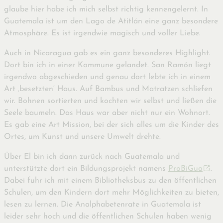
glaube hier habe ich mich selbst richtig kennengelernt. In
Guatemala ist um den Lago de Atitlán eine ganz besondere
Atmosphäre. Es ist irgendwie magisch und voller Liebe.
Auch in Nicaragua gab es ein ganz besonderes Highlight.
Dort bin ich in einer Kommune gelandet. San Ramón liegt
irgendwo abgeschieden und genau dort lebte ich in einem
Art ‚besetzten‘ Haus. Auf Bambus und Matratzen schliefen
wir. Bohnen sortierten und kochten wir selbst und ließen die
Seele baumeln. Das Haus war aber nicht nur ein Wohnort.
Es gab eine Art Mission, bei der sich alles um die Kinder des
Ortes, um Kunst und unsere Umwelt drehte.
Über El bin ich dann zurück nach Guatemala und
unterstützte dort ein Bildungsprojekt namens
ProBiGua
.
Dabei fuhr ich mit einem Bibliotheksbus zu den öffentlichen
Schulen, um den Kindern dort mehr Möglichkeiten zu bieten,
lesen zu lernen. Die Analphabetenrate in Guatemala ist
leider sehr hoch und die öffentlichen Schulen haben wenig