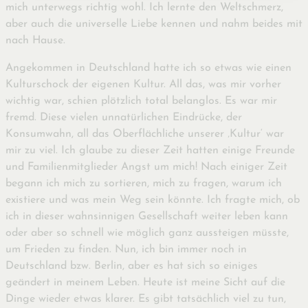
mich unterwegs richtig wohl. Ich lernte den Weltschmerz,
aber auch die universelle Liebe kennen und nahm beides mit
nach Hause.
Angekommen in Deutschland hatte ich so etwas wie einen
Kulturschock der eigenen Kultur. All das, was mir vorher
wichtig war, schien plötzlich total belanglos. Es war mir
fremd. Diese vielen unnatürlichen Eindrücke, der
Konsumwahn, all das Oberflächliche unserer ‚Kultur‘ war
mir zu viel. Ich glaube zu dieser Zeit hatten einige Freunde
und Familienmitglieder Angst um mich! Nach einiger Zeit
begann ich mich zu sortieren, mich zu fragen, warum ich
existiere und was mein Weg sein könnte. Ich fragte mich, ob
ich in dieser wahnsinnigen Gesellschaft weiter leben kann
oder aber so schnell wie möglich ganz aussteigen müsste,
um Frieden zu finden. Nun, ich bin immer noch in
Deutschland bzw. Berlin, aber es hat sich so einiges
geändert in meinem Leben. Heute ist meine Sicht auf die
Dinge wieder etwas klarer. Es gibt tatsächlich viel zu tun,