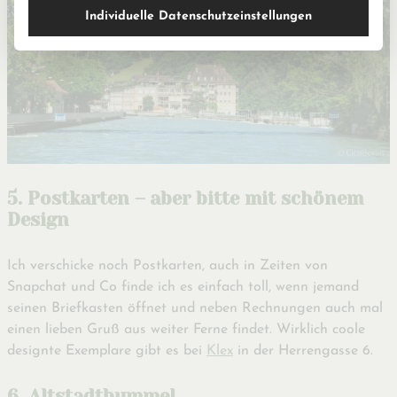
Individuelle Datenschutzeinstellungen
5. Postkarten – aber bitte mit schönem
Design
Ich verschicke noch Postkarten, auch in Zeiten von
Snapchat und Co finde ich es einfach toll, wenn jemand
seinen Briefkasten öffnet und neben Rechnungen auch mal
einen lieben Gruß aus weiter Ferne findet. Wirklich coole
designte Exemplare gibt es bei
Klex
in der Herrengasse 6.
6. Altstadtbummel