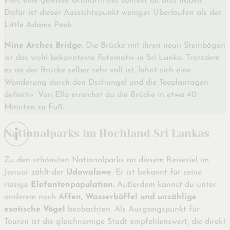
steil, eine gewisse Grundfitness solltest du also haben.
Dafür ist dieser Aussichtspunkt weniger Überlaufen als der
Little Adams Peak.
Nine Arches Bridge
: Die Brücke mit ihren neun Steinbögen
ist das wohl bekannteste Fotomotiv in Sri Lanka. Trotzdem
es an der Brücke selber sehr voll ist, lohnt sich eine
Wanderung durch den Dschungel und die Teeplantagen
definitiv. Von Ella erreichst du die Brücke in etwa 40
Minuten zu Fuß.
Nationalparks im Hochland Sri Lankas
Zu den schönsten Nationalparks an diesem Reiseziel im
Januar zählt der
Udawalawe
. Er ist bekannt für seine
riesige
Elefantenpopulation
. Außerdem kannst du unter
anderem noch
Affen, Wasserbüffel und unzählige
exotische Vögel
beobachten. Als Ausgangspunkt für
Touren ist die gleichnamige Stadt empfehlenswert, die direkt