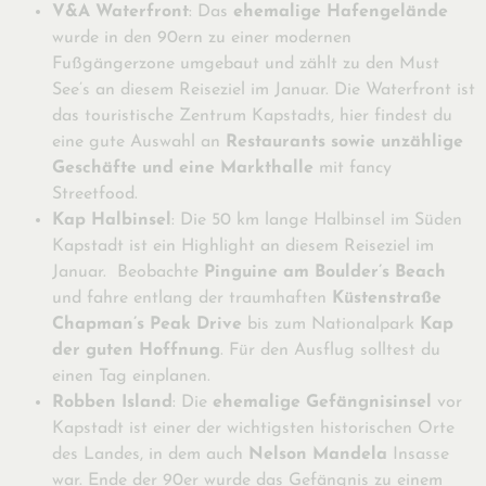
V&A Waterfront
: Das
ehemalige Hafengelände
wurde in den 90ern zu einer modernen
Fußgängerzone umgebaut und zählt zu den Must
See’s an diesem Reiseziel im Januar. Die Waterfront ist
das touristische Zentrum Kapstadts, hier findest du
eine gute Auswahl an
Restaurants sowie unzählige
Geschäfte und eine Markthalle
mit fancy
Streetfood.
Kap Halbinsel
: Die 50 km lange Halbinsel im Süden
Kapstadt ist ein Highlight an diesem Reiseziel im
Januar. Beobachte
Pinguine am Boulder’s Beach
und fahre entlang der traumhaften
Küstenstraße
Chapman’s Peak Drive
bis zum Nationalpark
Kap
der guten Hoffnung
. Für den Ausflug solltest du
einen Tag einplanen.
Robben Island
: Die
ehemalige Gefängnisinsel
vor
Kapstadt ist einer der wichtigsten historischen Orte
des Landes, in dem auch
Nelson Mandela
Insasse
war. Ende der 90er wurde das Gefängnis zu einem