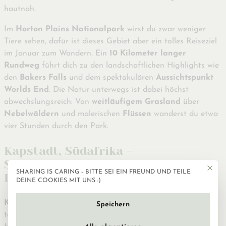
hautnah.
Im
Horton Plains Nationalpark
wirst du zwar weniger
Tiere sehen, dafür ist dieses Gebiet aber ein tolles Reiseziel
im Januar zum Wandern. Ein
10 Kilometer langer
Rundweg
führt dich zu den landschaftlichen Highlights wie
den
Bakers Falls
und dem spektakulären
Aussichtspunkt
Worlds End
. Die Natur unterwegs ist dabei höchst
abwechslungsreich: Von
weitläufigem Grasland
über
Nebelwäldern
und malerischen
Flüssen
wanderst du etwa
vier Stunden durch den Park.
Kapstadt, Südafrika –
Sommerfeeling am Kap der Guten
Mit die
SHARING IS CARING - BITTE SEI EIN FREUND UND TEILE
Datenschutzeinstellun
Hoffnung als Reiseziel im Januar
DEINE COOKIES MIT UNS :)
Kapstadt
ist perfekt, um im Winter reichlich Sonne zu
Speichern
tanken, denn in der südafrikanischen Stadt ist gerade