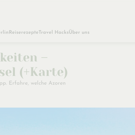
rlin
Reiserezepte
Travel Hacks
Über uns
keiten –
sel (+Karte)
ipp. Erfahre, welche Azoren