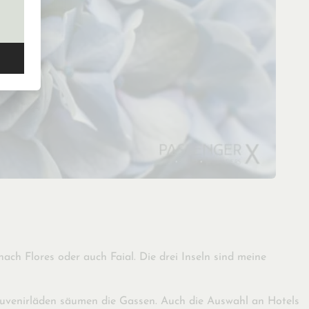
ach Flores oder auch Faial. Die drei Inseln sind meine
ouvenirläden säumen die Gassen. Auch die Auswahl an Hotels