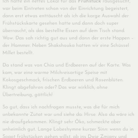
Ich hatte ein nettes Lokal für das
Frühstück
rausgesucht,
war beim Eintreten schon von der Einrichtung begeistert,
dann erst etwas enttäuscht als ich die karge Auswahl der
Frühstückskarte gesehen hatte und dann doch super
überrascht, als das bestellte Essen auf dem Tisch stand.
Wow. Das sah richtig gut aus und dann der erste Happen –
der Hammer. Neben Shakshouka hatten wir eine Schüssel
Millet bestellt.
Da stand was von Chia und Erdbeeren auf der Karte. Was
kam, war eine warme Milchreisartige Speise mit
Kokosgeschmack, frischen Erdbeeren und Rosenblüten.
Klingt abgefahren oder? Das war wirklich, ohne
Übertreibung, göttlich!
So gut, dass ich nachfragen musste, was die für mich
unbekannte Zutat war und siehe da: Hirse. Also da wäre ich
nie draufgekommen. Klingt sehr Öko, schmeckte aber
unheimlich gut. Lange Lobeshymne kurzer Sinn: wenn du in
Sopot frühstücken gehen willst, ab ins Dwie Zmiany und