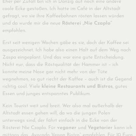
Eher per Zufall bin ich in Danzig auf noch eine andere
coole Ecke gestoßen. Ich hatte im Café in der Altstadt
gefragt, wo sie ihre Kaffeebohnen rösten lassen würden
und da wurde mir die neue
Rösterei „Nie Czapla“
empfohlen.
Erst seit wenigen Wochen gäbe es sie, doch der Kaffee sei
ausgezeichnet. Ich habe also einen Halt auf dem Weg nach
Zaspa eingeplant. Und das war eine gute Entscheidung.
Nicht nur, dass die Röstqualität der Hammer ist – ich
konnte meine Nase gar nicht mehr von der Tüte
wegnehmen, so gut riecht der Kaffee – auch ist die Gegend
richtig cool. Viele
kleine Restaurants und Bistros
, gutes
Essen und junges entspanntes Publikum.
Kein Tourist weit und breit. Wer also mal außerhalb der
Altstadt essen gehen will, da wo die jungen Polen
unterwegs sind, der fährt einfach in die Ecke von der
Rösterei Nie Czapla. Für
veganer
und
Vegetarier
kann ich
mittags das „Avocado Vegan Bistro“ empfehlen. Für 10 Euro