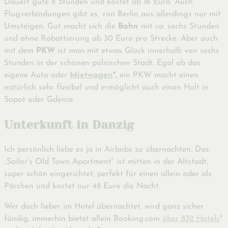
Dauert gute 8 Stunden und kostet ab 16 Euro. Auch
Flugverbindungen gibt es, von Berlin aus allerdings nur mit
Umsteigen. Gut macht sich die
Bahn
mit ca. sechs Stunden
und ohne Rabattierung ab 30 Euro pro Strecke. Aber auch
mit dem
PKW
ist man mit etwas Glück innerhalb von sechs
Stunden in der schönen polnischen Stadt. Egal ob das
eigene Auto oder
Mietwagen
*,
ein PKW macht einen
natürlich sehr flexibel und ermöglicht auch einen Halt in
Sopot oder Gdynia.
Unterkunft in Danzig
Ich persönlich liebe es ja in Airbnbs zu übernachten. Das
„Sailor’s Old Town Apartment“ ist mitten in der Altstadt,
super schön eingerichtet, perfekt für einen allein oder als
Pärchen und kostet nur 48 Euro die Nacht.
Wer doch lieber im Hotel übernachtet, wird ganz sicher
fündig, immerhin bietet allein Booking.com
über 832 Hotels
*