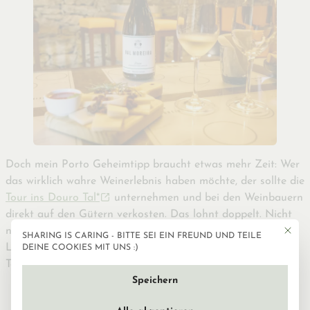
Doch mein Porto Geheimtipp braucht etwas mehr Zeit:
Wer
das wirklich wahre Weinerlebnis haben möchte, der sollte die
Tour ins Douro Tal*
unternehmen und bei den Weinbauern
direkt auf den Gütern verkosten.
Das lohnt doppelt. Nicht
nur wegen dem Wein, sondern auch der schönen
Mit die
SHARING IS CARING - BITTE SEI EIN FREUND UND TEILE
Datenschutzeinstellun
Landschaft! Für eine solche Tour solltest du einen ganzen
DEINE COOKIES MIT UNS :)
Tag einplanen.
Speichern
Tour ins Douro Tal*