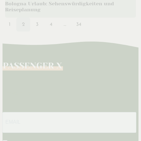
Bologna Urlaub: Sehenswürdigkeiten und
Reiseplanung
1
2
3
4
…
34
Newsletter