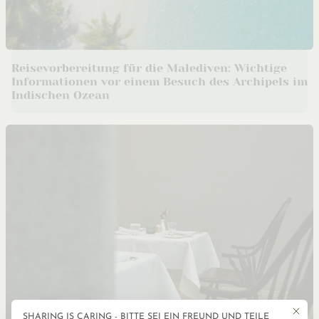
Reisevorbereitung für die Malediven: Wichtige
Informationen vor einem Besuch des Archipels im
Indischen Ozean
Mit die
SHARING IS CARING - BITTE SEI EIN FREUND UND TEILE