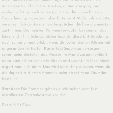
mich müssen gute Pommes folgende Kriterien erfüllen:
innen weich und nicht zu trocken, außen knusprig und
weder zu fettig noch zu hart, nicht zu dünn geschnitten,
frisch, heiß, gut gewürzt, aber bitte nicht McDonald’s mäßig
versalzen. Ich denke meinen Ansprüchen dürften die meisten
zustimmen. Die meisten Pommesverkäufer bekommen das
leider nicht hin. Schade! Sicher hast du diese Enttäuschung
auch schon einmal erlebt, wenn dir, bereit deinen Körper mit
ungesunden frittierten Kartoffelstängeln zu versorgen,
schon beim Bestellen das Wasser im Mund zusammenläuft,
dann aber schon der erste Bissen enttäuscht. Im Nachhinein
ärgert man sich dann. Das wird dir nicht passieren, wenn du
die doppelt frittierten Pommes beim Street Food Thursday
bestellst.
Standort:
Die Pommes gibt es direkt neben dem fest
installierten Getränkestand vor Aldi.
Preis
: 3.50 Euro