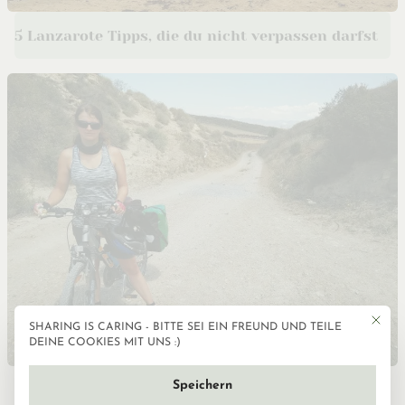
5 Lanzarote Tipps, die du nicht verpassen darfst
Mit die
SHARING IS CARING - BITTE SEI EIN FREUND UND TEILE
Datenschutzeinstellun
DEINE COOKIES MIT UNS :)
Speichern
Sabbatical Interview: geht raus, es lohnt sich!