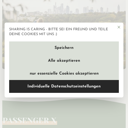
Mit die
SHARING IS CARING - BITTE SEI EIN FREUND UND TEILE
Datenschutzeinstellun
DEINE COOKIES MIT UNS :)
Speichern
Alle akzeptieren
nur essenzielle Cookies akzeptieren
Frankfurt Ausflugsziele & Parks – die schönten
grünen Mikroabenteuer
Individuelle Datenschutzeinstellungen