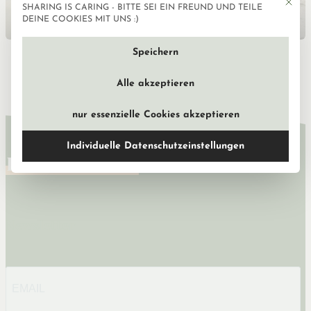
Mit die
SHARING IS CARING - BITTE SEI EIN FREUND UND TEILE
Datenschutzeinstellun
DEINE COOKIES MIT UNS :)
Speichern
Etosha Nationalpark – Tipps für deine
Mietwagen-Safari
Alle akzeptieren
nur essenzielle Cookies akzeptieren
Individuelle Datenschutzeinstellungen
Newsletter