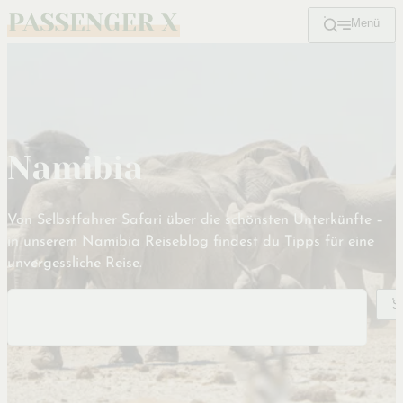
Menü
Zum
Hauptinhalt
Namibia
Von Selbstfahrer Safari über die schönsten Unterkünfte –
in unserem Namibia Reiseblog findest du Tipps für eine
unvergessliche Reise.
Suchen
S