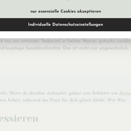
nur essenzielle Cookies akzeptieren
Individuelle Datenschutzeinstellungen
h nur ein schnöder Teebeutel in heißes Wasser getunkt, sonder
nd knackige Sanddornfrüchte. Das ist nicht nur ungewöhnlich,
Links. Wenn du darüber einkaufst, geben uns Anbieter wie
Amaz
re Arbeit, während der Preis für dich gleich bleibt. Win Win.
essieren