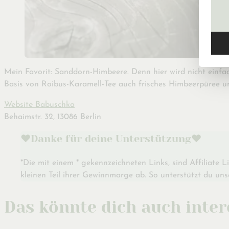
Mein Favorit: Sanddorn-Himbeere. Denn hier wird nicht einfac
Basis von Roibus-Karamell-Tee auch frisches Himbeerpüree u
Website Babuschka
Behaimstr. 32, 13086 Berlin
♥️Danke für deine Unterstützung♥️
*Die mit einem * gekennzeichneten Links, sind Affiliate 
kleinen Teil ihrer Gewinnmarge ab. So unterstützt du unse
Das könnte dich auch inter