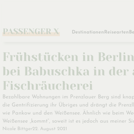
Zum
Hauptinhalt
Destinationen
Reisearten
Be
Frühstücken in Berli
bei Babuschka in der 
Fischräucherei
Bezahlbare Wohnungen im Prenzlauer Berg sind knapp
die Gentrifizierung ihr Übriges und drängt die Prenzl
wie Pankow und den Weißensee. Ähnlich wie beim Wed
Weißensee „kommt“, soweit ist es jedoch aus meiner S
Nicole Bittger
22. August 2021