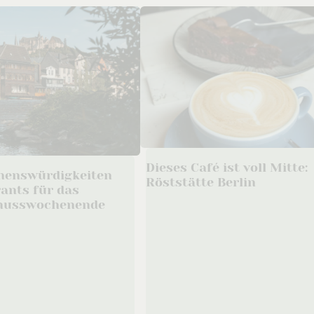
Dieses Café ist voll Mitte:
henswürdigkeiten
Röststätte Berlin
ants für das
enusswochenende