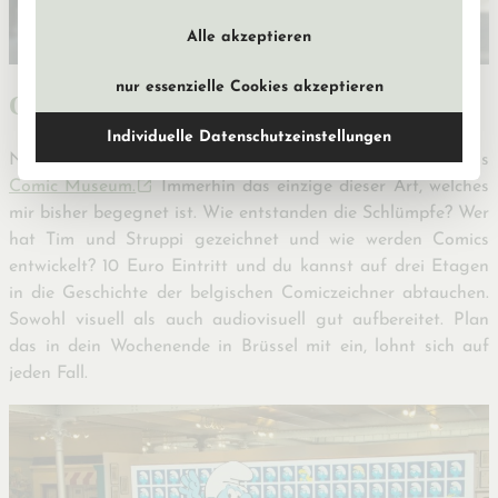
Alle akzeptieren
nur essenzielle Cookies akzeptieren
Comic Museum
Individuelle Datenschutzeinstellungen
Nach dem coolen
Comic Strip
bin ich auch noch ins
Comic Museum.
Immerhin das einzige dieser Art, welches
mir bisher begegnet ist. Wie entstanden die Schlümpfe? Wer
hat Tim und Struppi gezeichnet und wie werden Comics
entwickelt? 10 Euro Eintritt und du kannst auf drei Etagen
in die Geschichte der belgischen Comiczeichner abtauchen.
Sowohl visuell als auch audiovisuell gut aufbereitet. Plan
das in dein Wochenende in Brüssel mit ein, lohnt sich auf
jeden Fall.