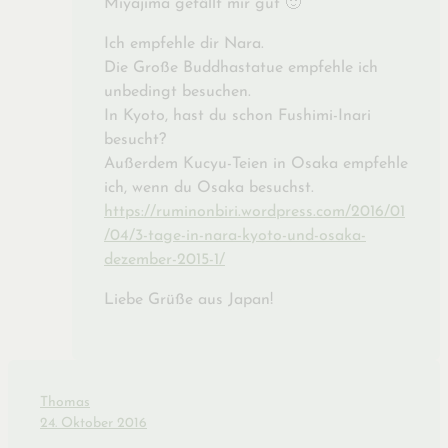
Miyajima gefällt mir gut 🙂
Ich empfehle dir Nara.
Die Große Buddhastatue empfehle ich
unbedingt besuchen.
In Kyoto, hast du schon Fushimi-Inari
besucht?
Außerdem Kucyu-Teien in Osaka empfehle
ich, wenn du Osaka besuchst.
https://ruminonbiri.wordpress.com/2016/01
/04/3-tage-in-nara-kyoto-und-osaka-
dezember-2015-1/
Liebe Grüße aus Japan!
Thomas
24. Oktober 2016